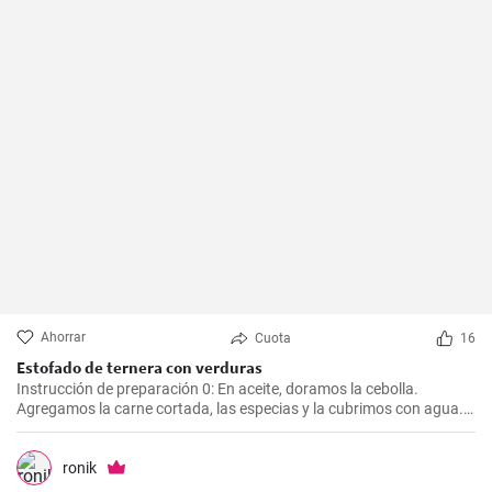
Ahorrar
Cuota
16
Estofado de ternera con verduras
Instrucción de preparación 0: En aceite, doramos la cebolla.
Agregamos la carne cortada, las especias y la cubrimos con agua.
Cocinamos hasta que esté tierna. Luego, agregamos las verduras,
el puré y cocinamos hasta que todo esté suave. Finalmente
agregamos la crema y dejamos que hierva.
ronik