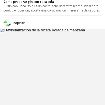
Como preparar gin con coca cola
El Gin con Coca Cola es un cóctel sencillo y refrescante. Ideal para
cualquier ocasión, aporta una combinación interesante de sabores
que resultarán del agrado para quienes disfrutan de bebidas
espirituosas mezcladas con refrescos. Aunque puede parecer poco
común mezclar gin con Coca Cola, esta receta puede sorprender
napiekla
por su agradable sabor.