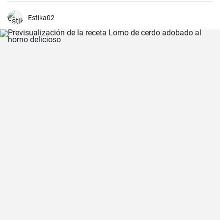
una noche acogedora con amigos y familiares. Sírvelo con tus
guarniciones favoritas como pan crujiente, verduras o incluso
frutas para una experiencia culinaria inolvidable.
Estika02