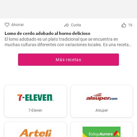
Ahorrar
Cuota
16
Lomo de cerdo adobado al horno delicioso
El lomo adobado es un plato tradicional que se encuentra en
muchas culturas diferentes con variaciones locales. Es una receta
sencilla y deliciosa que consiste en una pieza jugosa de lomo de
cerdo marinado (adobado) en una mezcla de especias, vinagre y ajo
Más recetas
antes de ser asado hasta quedar tierno y sabroso. Es excelente
para una cena en familia o una comida especial.
7-Eleven
Alsuper