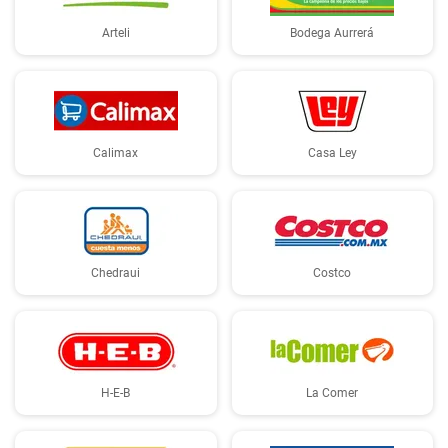
Arteli
Bodega Aurrerá
Calimax
Casa Ley
Chedraui
Costco
H-E-B
La Comer