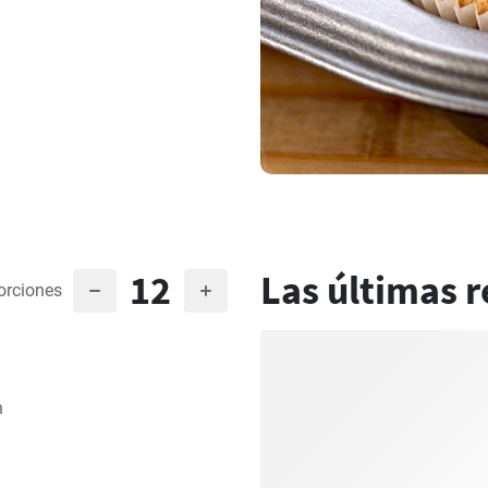
12
Las últimas r
orciones
n