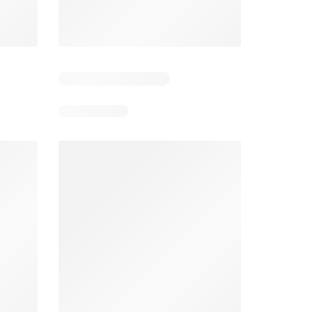
Días restantes: 14
Días restantes: 14
Bodega Aurrerá folleto
Walmart folleto
026
22/07/2026 - 19/08/2026
22/07/2026 - 19/08/2026