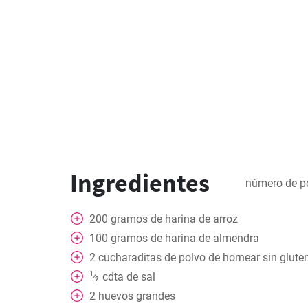
Ingredientes
número de p
200
gramos
de harina de arroz
100
gramos
de harina de almendra
2
cucharaditas
de polvo de hornear sin glute
1
cdta
de sal
⁄
2
2
huevos grandes