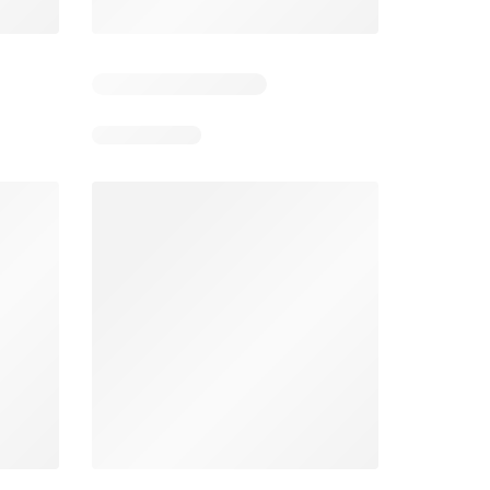
Días restantes: 12
Días restantes: 12
Bodega Aurrerá folleto
Walmart folleto
026
22/07/2026 - 19/08/2026
22/07/2026 - 19/08/2026