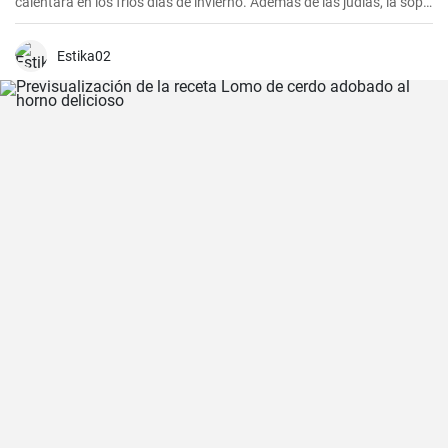
calentará en los fríos días de invierno. Además de las judías, la sopa
también tiene patatas, zanahorias y cebolla, que le dan un rico
sabor y aroma.
Estika02