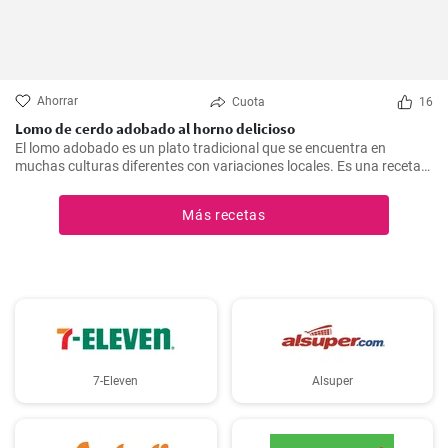
Ahorrar
Cuota
16
Lomo de cerdo adobado al horno delicioso
El lomo adobado es un plato tradicional que se encuentra en
muchas culturas diferentes con variaciones locales. Es una receta
sencilla y deliciosa que consiste en una pieza jugosa de lomo de
cerdo marinado (adobado) en una mezcla de especias, vinagre y ajo
Más recetas
antes de ser asado hasta quedar tierno y sabroso. Es excelente
para una cena en familia o una comida especial.
7-Eleven
Alsuper