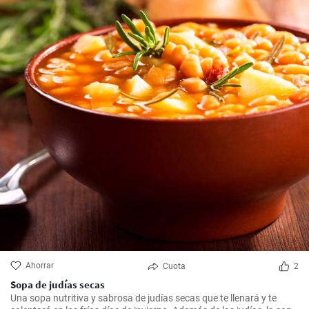
Ahorrar
Cuota
2
Sopa de judías secas
Una sopa nutritiva y sabrosa de judías secas que te llenará y te