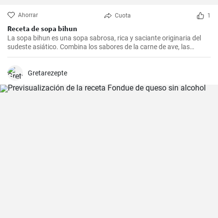
Ahorrar
Cuota
1
Receta de sopa bihun
La sopa bihun es una sopa sabrosa, rica y saciante originaria del
sudeste asiático. Combina los sabores de la carne de ave, las
verduras y los fideos de arroz en una sola olla. En casa la
preparamos todas las semanas.
Gretarezepte