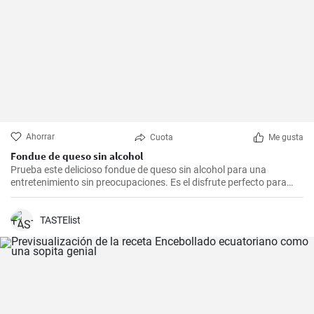
Ahorrar
Cuota
Me gusta
Fondue de queso sin alcohol
Prueba este delicioso fondue de queso sin alcohol para una
entretenimiento sin preocupaciones. Es el disfrute perfecto para
una noche acogedora con amigos y familiares. Sírvelo con tus
guarniciones favoritas como pan crujiente, verduras o incluso
frutas para una experiencia culinaria inolvidable.
TASTElist