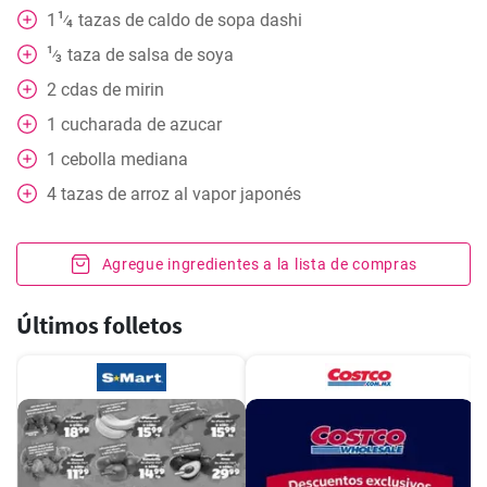
1
1
tazas
de caldo de sopa dashi
⁄
4
1
taza
de salsa de soya
⁄
3
2
cdas
de mirin
1
cucharada
de azucar
1
cebolla mediana
4
tazas
de arroz al vapor japonés
Agregue ingredientes a la lista de compras
Últimos folletos