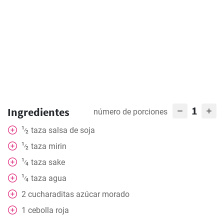
1
Ingredientes
número de porciones
1
taza
salsa de soja
⁄
2
1
taza
mirin
⁄
2
1
taza
sake
⁄
4
1
taza
agua
⁄
4
2
cucharaditas
azúcar morado
1
cebolla roja