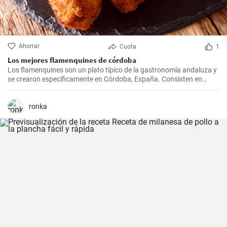
Ahorrar
Cuota
1
Los mejores flamenquines de córdoba
Los flamenquines son un plato típico de la gastronomía andaluza y
se crearon específicamente en Córdoba, España. Consisten en
rollitos de jamón serrano y carne de cerdo empanados y fritos. Son
crujientes por fuera y jugosos por dentro, generalmente se sirven
como tapas y son comúnmente acompañados con papas fritas y
ronka
mayonesa.