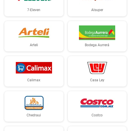
7-Eleven
Alsuper
Arteli
Bodega Aurrerá
Calimax
Casa Ley
Chedraui
Costco