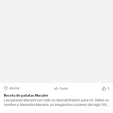
Ahorrar
Cuota
3
Receta de patatas Macaire
Las patatas Macaire son todo un descubrimiento para mí. Deben su
nombre a Alexandre Macaire, un imaginativo cocinero del siglo XIX.
Este plato de patatas de sabor exquisito es en realidad muy sencillo