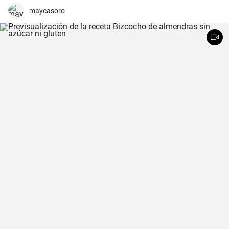
y sólo requiere unos pocos ingredientes. Es lo que más me gusta
cocinar con mi familia los fines de semana, cuando podemos
maycasoro
disfrutar todos juntos de una comida. Con un poco de práctica,
¡tendrás una sabrosa receta de guarnición en tu repertorio culinario
en un abrir y cerrar de ojos!