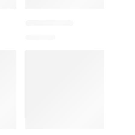
Días restantes: 13
Días restantes: 13
Bodega Aurrerá folleto
Walmart folleto
026
22/07/2026 - 19/08/2026
22/07/2026 - 19/08/2026