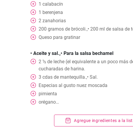
1
calabacín
1
berenjena
2
zanahorias
200
gramos
de brócoli.,• 200 ml de salsa de 
Queso para gratinar
• Aceite y sal.,• Para la salsa bechamel
2
½
de leche (el equivalente a un poco más de
cucharadas de harina.
3
cdas
de mantequilla.,• Sal.
Especias al gusto nuez moscada
pimienta
orégano…
Agregue ingredientes a la li