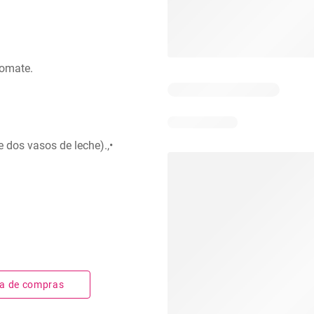
tomate.
 dos vasos de leche).,•
sta de compras