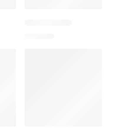
Días restantes: 14
Días restantes: 14
Bodega Aurrerá folleto
Walmart folleto
026
22/07/2026 - 19/08/2026
22/07/2026 - 19/08/2026