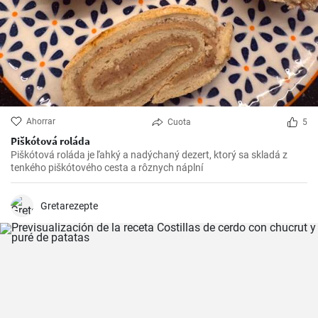
Ahorrar
Cuota
5
Piškótová roláda
Piškótová roláda je ľahký a nadýchaný dezert, ktorý sa skladá z
tenkého piškótového cesta a rôznych náplní
Gretarezepte