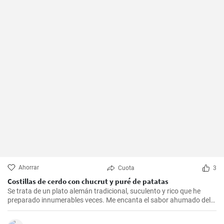
Ahorrar
Cuota
3
Costillas de cerdo con chucrut y puré de patatas
Se trata de un plato alemán tradicional, suculento y rico que he
preparado innumerables veces. Me encanta el sabor ahumado del
Kassler combinado con el chucrut ácido y el cremoso puré de
patatas. Esta receta es ideal para ocasiones especiales y también