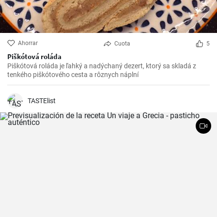
Ahorrar
Cuota
5
Piškótová roláda
Piškótová roláda je ľahký a nadýchaný dezert, ktorý sa skladá z
tenkého piškótového cesta a rôznych náplní
TASTElist