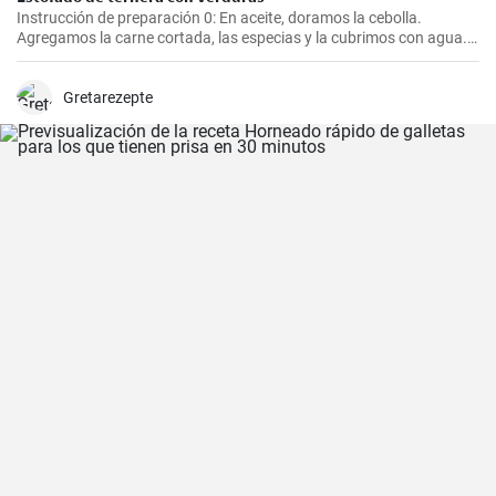
Instrucción de preparación 0: En aceite, doramos la cebolla.
Agregamos la carne cortada, las especias y la cubrimos con agua.
Cocinamos hasta que esté tierna. Luego, agregamos las verduras,
el puré y cocinamos hasta que todo esté suave. Finalmente
agregamos la crema y dejamos que hierva.
Gretarezepte