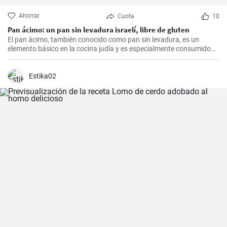
Ahorrar
Cuota
10
Pan ácimo: un pan sin levadura israelí, libre de gluten
El pan ácimo, también conocido como pan sin levadura, es un
elemento básico en la cocina judía y es especialmente consumido
durante Pesaj. En esta receta, te mostraré cómo hacer tu propio
pan ácimo casero de manera sencilla y deliciosa.
Estika02