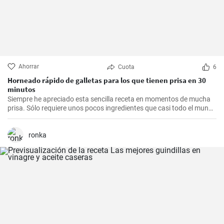
Ahorrar
Cuota
6
Horneado rápido de galletas para los que tienen prisa en 30
minutos
Siempre he apreciado esta sencilla receta en momentos de mucha
prisa. Sólo requiere unos pocos ingredientes que casi todo el mundo
tiene en casa, y en apenas 30 minutos puedes estar disfrutando de
unas deliciosas galletas caseras. Con su textura crujiente y su
sabor dulce, siempre eran un éxito para las visitas improvisadas y
ronka
para compartir con amigos y familiares.