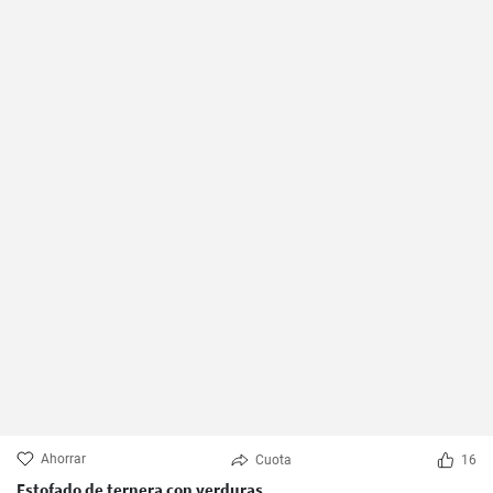
Ahorrar
Cuota
16
Estofado de ternera con verduras