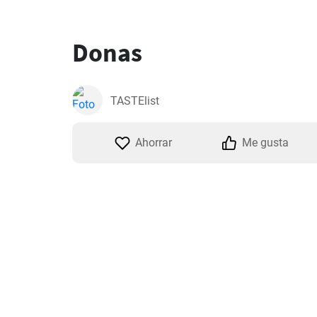
Donas
TASTElist
Ahorrar
Me gusta