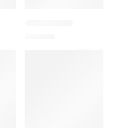
Días restantes: 14
Días restantes: 14
Bodega Aurrerá folleto
Walmart folleto
026
22/07/2026 - 19/08/2026
22/07/2026 - 19/08/2026