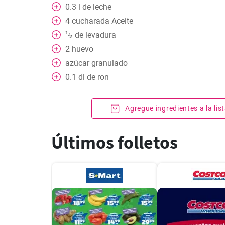
0.3
l
de leche
4
cucharada
Aceite
1
de levadura
⁄
2
2
huevo
azúcar granulado
0.1
dl
de ron
Agregue ingredientes a la li
Últimos folletos