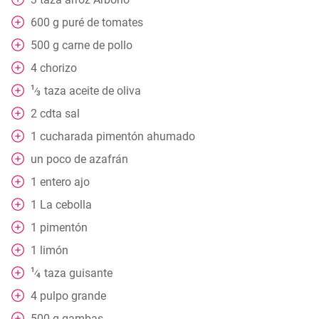
600
g
puré de tomates
500
g
carne de pollo
4
chorizo
1
taza
aceite de oliva
⁄
3
2
cdta
sal
1
cucharada
pimentón ahumado
un poco
de azafrán
1
entero
ajo
1
La cebolla
1
pimentón
1
limón
1
taza
guisante
⁄
4
4
pulpo grande
500
g
gambas