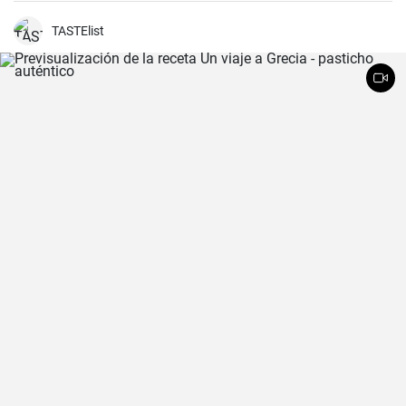
y tierna.
TASTElist