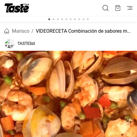
Marisco
VIDEORECETA Combinación de sabores mediterráneas en una paella mixta
TASTElist