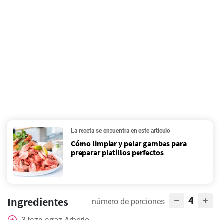
La receta se encuentra en este artículo
Cómo limpiar y pelar gambas para
preparar platillos perfectos
4
Ingredientes
número de porciones
3
taza
arroz Arborio