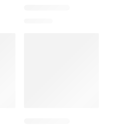
Días restantes: 11
Días restantes: 11
Bodega Aurrerá folleto
Walmart folleto
026
22/07/2026 - 19/08/2026
22/07/2026 - 19/08/2026