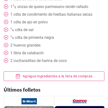
1
1
onzas
de queso parmesano recién rallado
⁄
2
1
cdta
de condimento de hierbas italianas secas
1
cdta
de ajo en polvo
1
cdta
de sal
⁄
4
1
cdta
de pimienta negra
⁄
4
2
huevos grandes
1
libra
de calabacín
2
cucharaditas
de harina de coco
Agregue ingredientes a la lista de compras
Últimos folletos