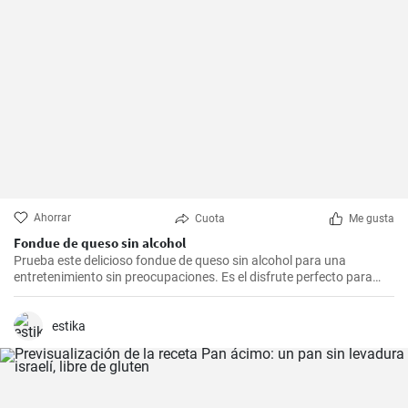
Ahorrar
Cuota
Me gusta
Fondue de queso sin alcohol
Prueba este delicioso fondue de queso sin alcohol para una
entretenimiento sin preocupaciones. Es el disfrute perfecto para
una noche acogedora con amigos y familiares. Sírvelo con tus
guarniciones favoritas como pan crujiente, verduras o incluso
frutas para una experiencia culinaria inolvidable.
estika