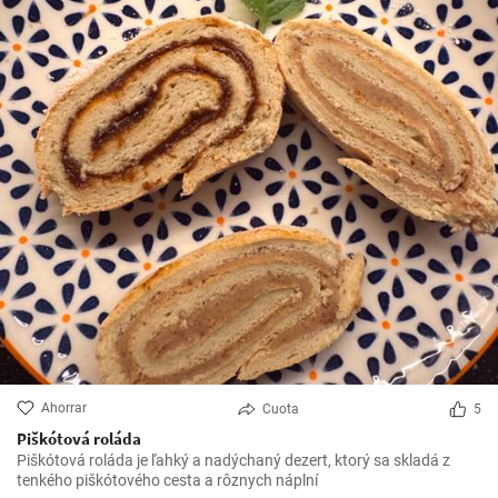
Ahorrar
Cuota
5
Piškótová roláda
Piškótová roláda je ľahký a nadýchaný dezert, ktorý sa skladá z
tenkého piškótového cesta a rôznych náplní