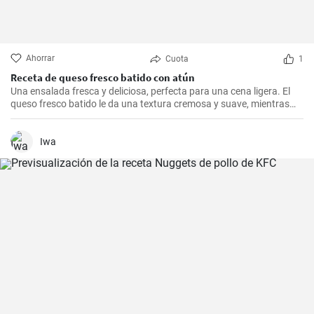
Ahorrar
Cuota
1
Receta de queso fresco batido con atún
Una ensalada fresca y deliciosa, perfecta para una cena ligera. El
queso fresco batido le da una textura cremosa y suave, mientras
que el atún le aporta proteínas con el sabor. Suele servirse fría,
acompañada de tostadas o pan integral.
Iwa