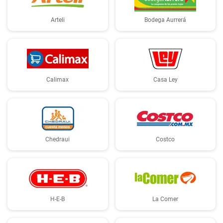
Arteli
Bodega Aurrerá
Calimax
Casa Ley
Chedraui
Costco
H-E-B
La Comer