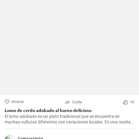
Ahorrar
Cuota
16
Lomo de cerdo adobado al horno delicioso
El lomo adobado es un plato tradicional que se encuentra en
muchas culturas diferentes con variaciones locales. Es una receta
sencilla y deliciosa que consiste en una pieza jugosa de lomo de
cerdo marinado (adobado) en una mezcla de especias, vinagre y ajo
antes de ser asado hasta quedar tierno y sabroso. Es excelente
Gretarezepte