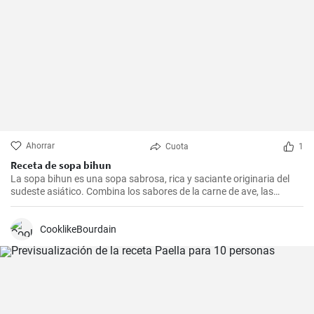
Ahorrar
Cuota
1
Receta de sopa bihun
La sopa bihun es una sopa sabrosa, rica y saciante originaria del
sudeste asiático. Combina los sabores de la carne de ave, las
verduras y los fideos de arroz en una sola olla. En casa la
preparamos todas las semanas.
CooklikeBourdain