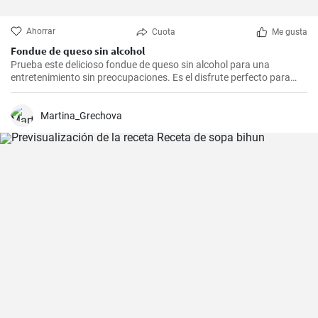
Ahorrar
Cuota
Me gusta
Fondue de queso sin alcohol
Prueba este delicioso fondue de queso sin alcohol para una
entretenimiento sin preocupaciones. Es el disfrute perfecto para
una noche acogedora con amigos y familiares. Sírvelo con tus
guarniciones favoritas como pan crujiente, verduras o incluso
frutas para una experiencia culinaria inolvidable.
Martina_Grechova