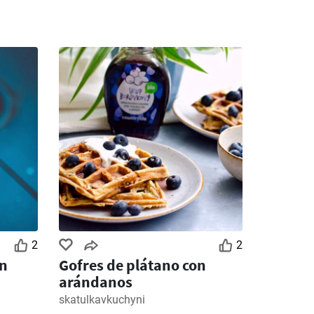
2
2
on
Gofres de plátano con
arándanos
skatulkavkuchyni