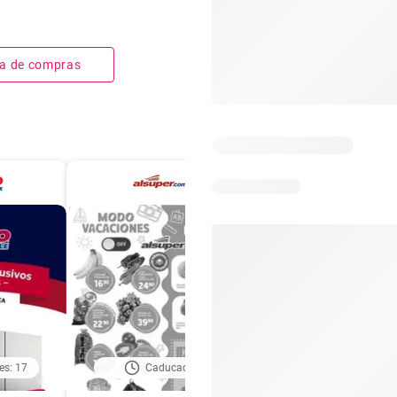
sta de compras
es: 17
Caducado
Caducado