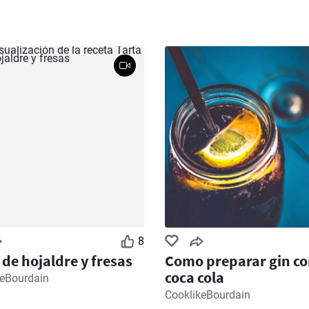
8
 de hojaldre y fresas
Como preparar gin c
coca cola
keBourdain
CooklikeBourdain