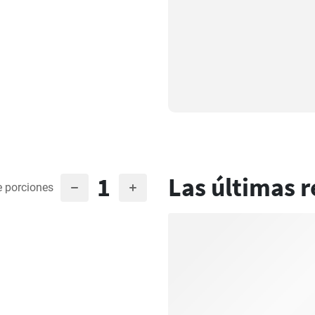
1
Las últimas r
 porciones