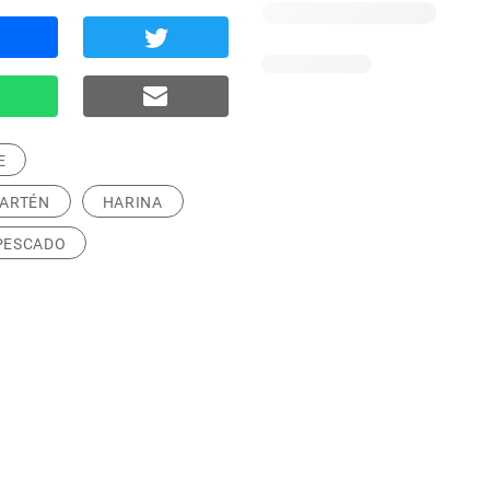
E
SARTÉN
HARINA
PESCADO