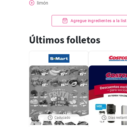
limón
Agregue ingredientes a la li
Últimos folletos
Caducado
Días restant