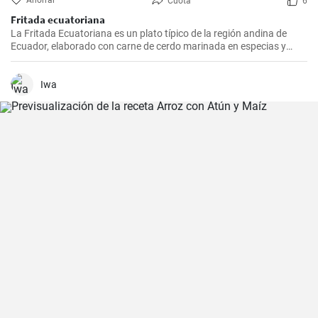
Ahorrar
Cuota
6
Fritada ecuatoriana
La Fritada Ecuatoriana es un plato típico de la región andina de
Ecuador, elaborado con carne de cerdo marinada en especias y
cocinada a fuego lento en una olla con agua hasta que quede suave
y tierna.
Iwa