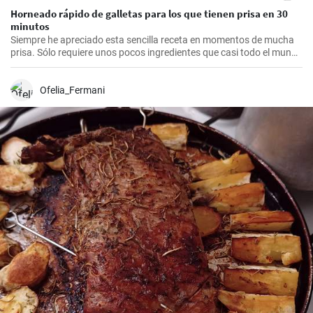
Horneado rápido de galletas para los que tienen prisa en 30
minutos
Siempre he apreciado esta sencilla receta en momentos de mucha
prisa. Sólo requiere unos pocos ingredientes que casi todo el mundo
tiene en casa, y en apenas 30 minutos puedes estar disfrutando de
unas deliciosas galletas caseras. Con su textura crujiente y su
sabor dulce, siempre eran un éxito para las visitas improvisadas y
Ofelia_Fermani
para compartir con amigos y familiares.