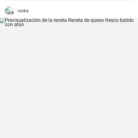
sabores y texturas. Aunque cada región de España tiene su propia
forma de hacer la paella, esta receta se acerca a la versión más
ronka
clásica, la valenciana.