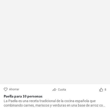
Ahorrar
Cuota
8
Paella para 10 personas
La Paella es una receta tradicional de la cocina española que
combinando carnes, mariscos y verduras en una base de arroz con
una mezcla de especias, ofrece una experiencia culinaria llena de