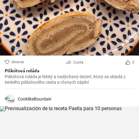
Ahorrar
Cuota
5
Piškótová roláda
Piškótová roláda je ľahký a nadýchaný dezert, ktorý sa skladá z
tenkého piškótového cesta a rôznych náplní
CooklikeBourdain