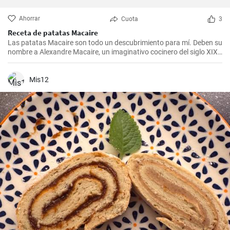
Ahorrar
Cuota
3
Receta de patatas Macaire
Las patatas Macaire son todo un descubrimiento para mí. Deben su
nombre a Alexandre Macaire, un imaginativo cocinero del siglo XIX.
Este plato de patatas de sabor exquisito es en realidad muy sencillo
y sólo requiere unos pocos ingredientes. Es lo que más me gusta
cocinar con mi familia los fines de semana, cuando podemos
Mis12
disfrutar todos juntos de una comida. Con un poco de práctica,
¡tendrás una sabrosa receta de guarnición en tu repertorio culinario
en un abrir y cerrar de ojos!