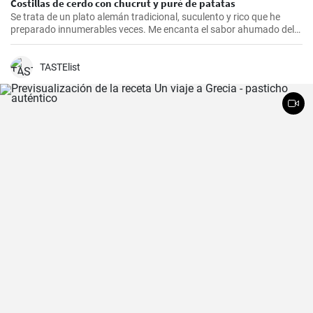
Costillas de cerdo con chucrut y puré de patatas
Se trata de un plato alemán tradicional, suculento y rico que he
preparado innumerables veces. Me encanta el sabor ahumado del
Kassler combinado con el chucrut ácido y el cremoso puré de
patatas. Esta receta es ideal para ocasiones especiales y también
es un delicioso plato reconfortante en los días más fríos.
TASTElist