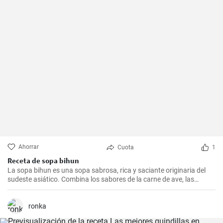
Ahorrar
Cuota
1
Receta de sopa bihun
La sopa bihun es una sopa sabrosa, rica y saciante originaria del
sudeste asiático. Combina los sabores de la carne de ave, las
verduras y los fideos de arroz en una sola olla. En casa la
preparamos todas las semanas.
ronka