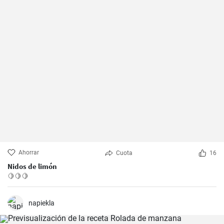
Ahorrar
Cuota
16
Nidos de limón
🍋🍋🍋
napiekla