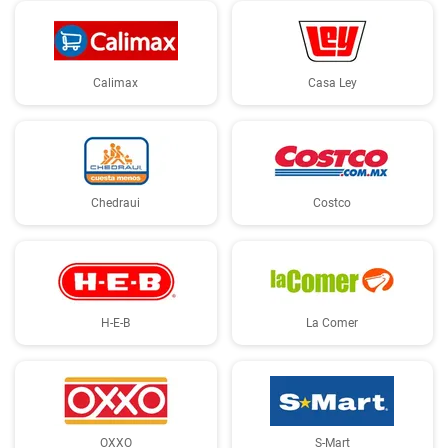
Calimax
Casa Ley
Chedraui
Costco
H-E-B
La Comer
OXXO
S-Mart