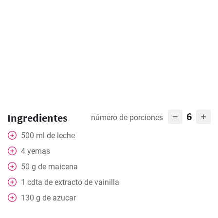
6
Ingredientes
número de porciones
500
ml
de leche
4
yemas
50
g
de maicena
1
cdta
de extracto de vainilla
130
g
de azucar