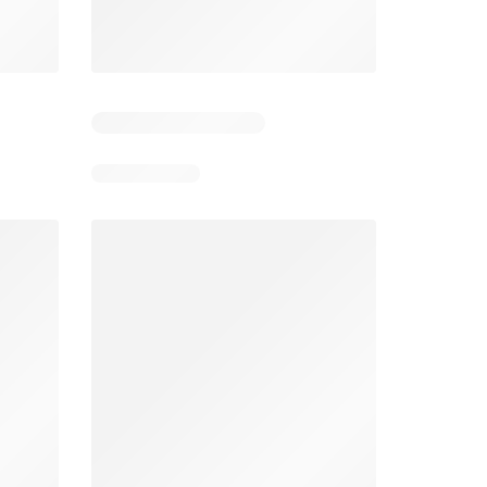
Días restantes: 13
Días restantes: 13
Bodega Aurrerá folleto
Walmart folleto
026
22/07/2026 - 19/08/2026
22/07/2026 - 19/08/2026