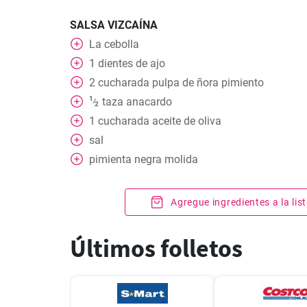
SALSA VIZCAÍNA
La cebolla
1
dientes de ajo
2
cucharada
pulpa de ñora pimiento
1
taza
anacardo
⁄
2
1
cucharada
aceite de oliva
sal
pimienta negra molida
Agregue ingredientes a la li
Últimos folletos