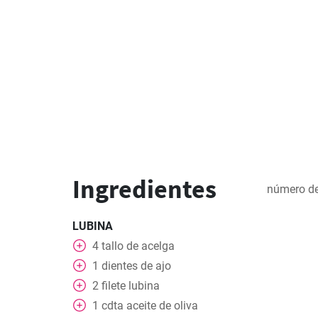
Ingredientes
número de
LUBINA
4
tallo de acelga
1
dientes de ajo
2
filete lubina
1
cdta
aceite de oliva