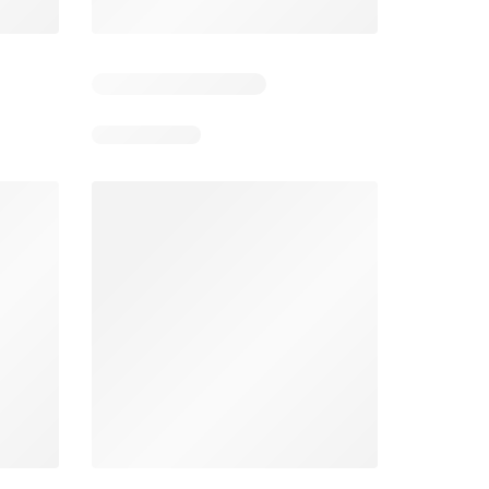
Días restantes: 13
Días restantes: 13
Bodega Aurrerá folleto
Walmart folleto
026
22/07/2026 - 19/08/2026
22/07/2026 - 19/08/2026