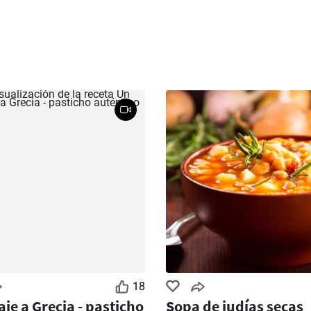
18
aje a Grecia - pasticho
Sopa de judías secas