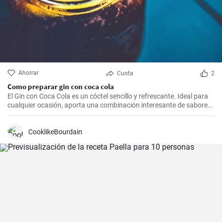
Ahorrar
Cuota
2
Como preparar gin con coca cola
El Gin con Coca Cola es un cóctel sencillo y refrescante. Ideal para
cualquier ocasión, aporta una combinación interesante de sabores
que resultarán del agrado para quienes disfrutan de bebidas
espirituosas mezcladas con refrescos. Aunque puede parecer poco
común mezclar gin con Coca Cola, esta receta puede sorprender
CooklikeBourdain
por su agradable sabor.