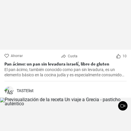
Ahorrar
Cuota
10
Pan ácimo: un pan sin levadura israelí, libre de gluten
El pan ácimo, también conocido como pan sin levadura, es un
elemento básico en la cocina judía y es especialmente consumido
durante Pesaj. En esta receta, te mostraré cómo hacer tu propio
pan ácimo casero de manera sencilla y deliciosa.
TASTElist