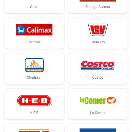
Arteli
Bodega Aurrerá
Calimax
Casa Ley
Chedraui
Costco
H-E-B
La Comer