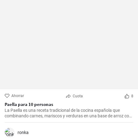
Ahorrar
Cuota
8
Paella para 10 personas
La Paella es una receta tradicional de la cocina española que
combinando carnes, mariscos y verduras en una base de arroz con
una mezcla de especias, ofrece una experiencia culinaria llena de
sabores y texturas. Aunque cada región de España tiene su propia
forma de hacer la paella, esta receta se acerca a la versión más
ronka