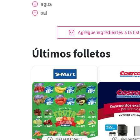
agua
sal
Agregue ingredientes a la li
Últimos folletos
Días restantes: 1
Días restant