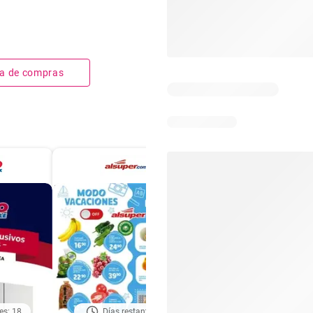
sta de compras
es: 18
Días restantes: 1
Caducado