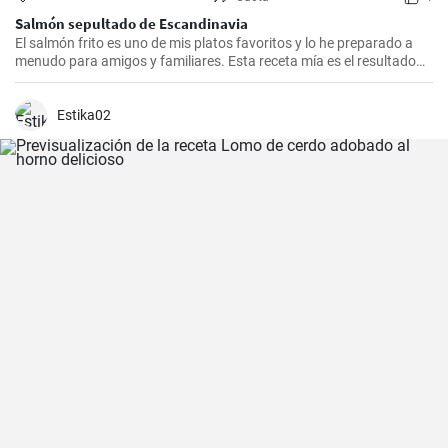
Salmón sepultado de Escandinavia
El salmón frito es uno de mis platos favoritos y lo he preparado a
menudo para amigos y familiares. Esta receta mía es el resultado
de mucha experimentación y personalización. Lo sorprendente es
que es increíblemente fácil de hacer y, a la vez, tan sabrosa e
impresionante. Un trozo de filete de salmón fresco se marina en un
Estika02
encurtido picante y está listo para servir al cabo de dos días.