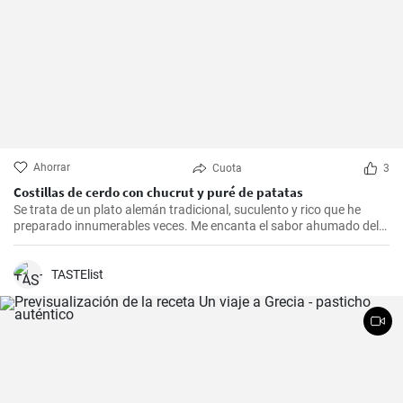
Ahorrar
Cuota
3
Costillas de cerdo con chucrut y puré de patatas
Se trata de un plato alemán tradicional, suculento y rico que he
preparado innumerables veces. Me encanta el sabor ahumado del
Kassler combinado con el chucrut ácido y el cremoso puré de
patatas. Esta receta es ideal para ocasiones especiales y también
es un delicioso plato reconfortante en los días más fríos.
TASTElist