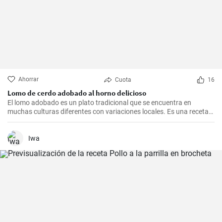
Ahorrar
Cuota
16
Lomo de cerdo adobado al horno delicioso
El lomo adobado es un plato tradicional que se encuentra en
muchas culturas diferentes con variaciones locales. Es una receta
sencilla y deliciosa que consiste en una pieza jugosa de lomo de
cerdo marinado (adobado) en una mezcla de especias, vinagre y ajo
antes de ser asado hasta quedar tierno y sabroso. Es excelente
Iwa
para una cena en familia o una comida especial.