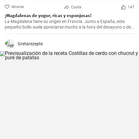
Ahorrar
Cuota
147
¡Magdalenas de yogur, ricas y esponjosas!
La Magdalena tiene su origen en Francia. Junto a España, este
pequeño bollo suele apreciarse mucho a la hora del desayuno o de
la merienda. ¡Con la receta que os propongo hoy, vuestras
magdalenas van a salir muy ricas y esponjosas! ¡No os la perdáis!
Gretarezepte