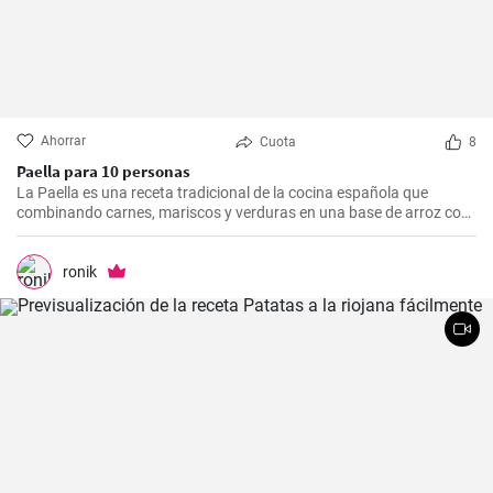
Ahorrar
Cuota
8
Paella para 10 personas
La Paella es una receta tradicional de la cocina española que
combinando carnes, mariscos y verduras en una base de arroz con
una mezcla de especias, ofrece una experiencia culinaria llena de
sabores y texturas. Aunque cada región de España tiene su propia
forma de hacer la paella, esta receta se acerca a la versión más
ronik
clásica, la valenciana.