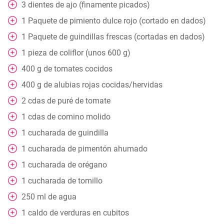
3
dientes de ajo (finamente picados)
1
Paquete
de pimiento dulce rojo (cortado en dados)
1
Paquete
de guindillas frescas (cortadas en dados)
1
pieza
de coliflor (unos 600 g)
400
g
de tomates cocidos
400
g
de alubias rojas cocidas/hervidas
2
cdas
de puré de tomate
1
cdas
de comino molido
1
cucharada
de guindilla
1
cucharada
de pimentón ahumado
1
cucharada
de orégano
1
cucharada
de tomillo
250
ml
de agua
1
caldo de verduras en cubitos