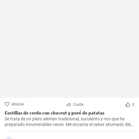
Ahorrar
Cuota
3
Costillas de cerdo con chucrut y puré de patatas
Se trata de un plato alemán tradicional, suculento y rico que he
preparado innumerables veces. Me encanta el sabor ahumado del
Kassler combinado con el chucrut ácido y el cremoso puré de
patatas. Esta receta es ideal para ocasiones especiales y también