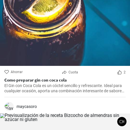
Ahorrar
Cuota
2
Como preparar gin con coca cola
El Gin con Coca Cola es un cóctel sencillo y refrescante. Ideal para
cualquier ocasión, aporta una combinación interesante de sabores
que resultarán del agrado para quienes disfrutan de bebidas
espirituosas mezcladas con refrescos. Aunque puede parecer poco
común mezclar gin con Coca Cola, esta receta puede sorprender
maycasoro
por su agradable sabor.