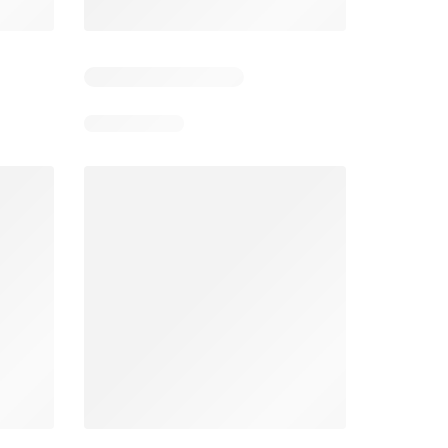
Días restantes: 14
Días restantes: 14
Bodega Aurrerá folleto
Walmart folleto
026
22/07/2026 - 19/08/2026
22/07/2026 - 19/08/2026