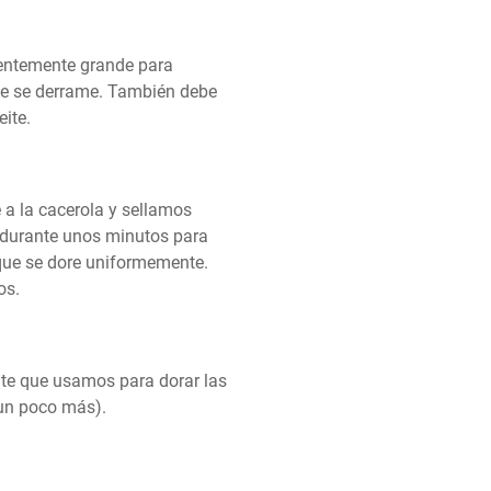
entemente grande para 
que se derrame. También debe 
eite.
 a la cacerola y sellamos 
durante unos minutos para 
que se dore uniformemente. 
os.
te que usamos para dorar las 
 un poco más).