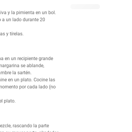
iva y la pimienta en un bol. 
o a un lado durante 20 
s y tírelas.
na en un recipiente grande 
margarina se ablande, 
bre la sartén.

ine en un plato. Cocine las 
omento por cada lado (no 
l plato.
ezcle, rascando la parte 