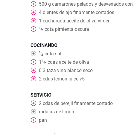
500
g
camarones pelados y desvenados con l
4
dientes de ajo finamente cortados
1
cucharada
aceite de oliva virgen
1
cdta
pimienta oscura
⁄
2
COCINANDO
1
cdta
sal
⁄
2
1
1
cdas
aceite de oliva
⁄
2
0.3
taza
vino blanco seco
2
cdas
lemon juice v5
SERVICIO
2
cdas
de perejil finamente cortado
rodajas
de limón
pan