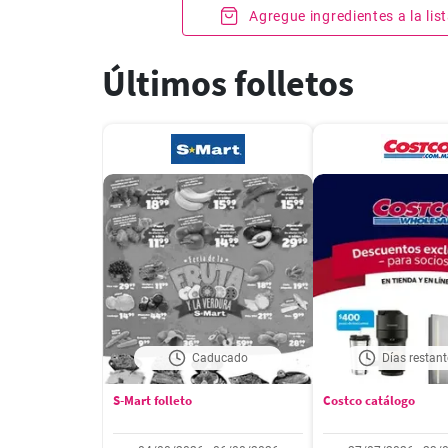
Agregue ingredientes a la li
Últimos folletos
Caducado
Días restant
S-Mart folleto
Costco catálogo