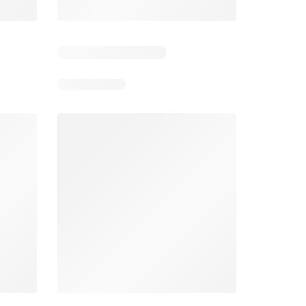
Días restantes: 12
Días restantes: 12
Bodega Aurrerá folleto
Walmart folleto