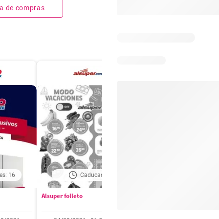
sta de compras
es: 16
Caducado
Caducado
Alsuper folleto
Soriana folleto