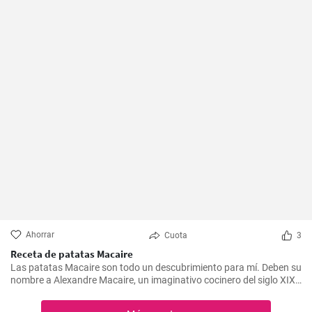
Ahorrar
Cuota
3
Receta de patatas Macaire
Las patatas Macaire son todo un descubrimiento para mí. Deben su
nombre a Alexandre Macaire, un imaginativo cocinero del siglo XIX.
Este plato de patatas de sabor exquisito es en realidad muy sencillo
y sólo requiere unos pocos ingredientes. Es lo que más me gusta