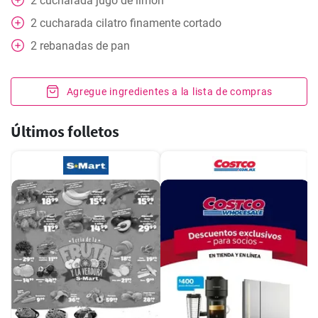
2
cucharada
jugo de limon
2
cucharada
cilatro finamente cortado
2
rebanadas
de pan
Agregue ingredientes a la lista de compras
Últimos folletos