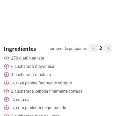
2
Ingredientes
número de porciones
270
g
atún en lata
6
cucharada
mayonese
1
cucharada
mostaza
1
taza
pepino finamente cortado
⁄
4
2
cucharada
cebolla finamente cortada
1
cdta
sal
⁄
4
1
cdta
pimienta negra molida
⁄
4