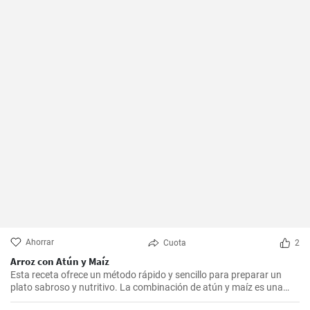
Ahorrar
Cuota
2
Arroz con Atún y Maíz
Esta receta ofrece un método rápido y sencillo para preparar un
plato sabroso y nutritivo. La combinación de atún y maíz es una
excelente manera de agregar algo de proteína y color a nuestra