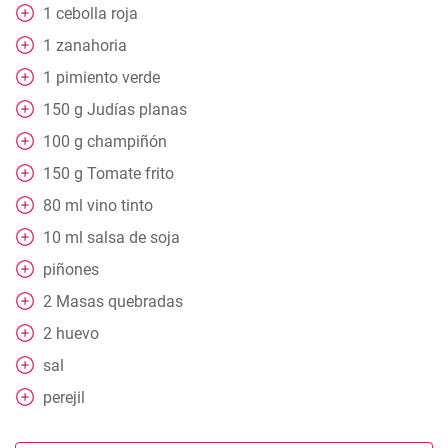
1
cebolla roja
1
zanahoria
1
pimiento verde
150
g
Judías planas
100
g
champiñón
150
g
Tomate frito
80
ml
vino tinto
10
ml
salsa de soja
piñones
2
Masas quebradas
2
huevo
sal
perejil