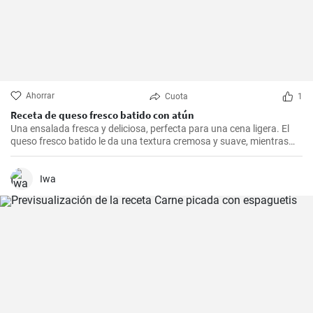
Ahorrar
Cuota
1
Receta de queso fresco batido con atún
Una ensalada fresca y deliciosa, perfecta para una cena ligera. El
queso fresco batido le da una textura cremosa y suave, mientras
que el atún le aporta proteínas con el sabor. Suele servirse fría,
acompañada de tostadas o pan integral.
Iwa