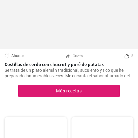
Ahorrar
Cuota
3
Costillas de cerdo con chucrut y puré de patatas
Se trata de un plato alemán tradicional, suculento y rico que he
preparado innumerables veces. Me encanta el sabor ahumado del
Kassler combinado con el chucrut ácido y el cremoso puré de
patatas. Esta receta es ideal para ocasiones especiales y también
Más recetas
es un delicioso plato reconfortante en los días más fríos.