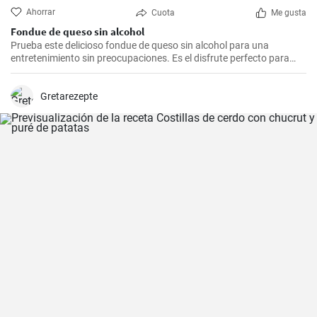
Ahorrar
Cuota
Me gusta
Fondue de queso sin alcohol
Prueba este delicioso fondue de queso sin alcohol para una
entretenimiento sin preocupaciones. Es el disfrute perfecto para
una noche acogedora con amigos y familiares. Sírvelo con tus
guarniciones favoritas como pan crujiente, verduras o incluso
frutas para una experiencia culinaria inolvidable.
Gretarezepte