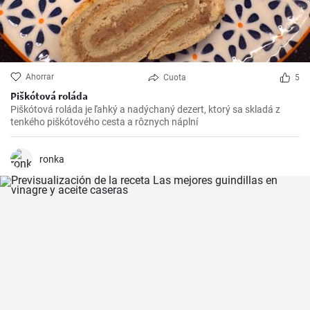
Ahorrar
Cuota
5
Piškótová roláda
Piškótová roláda je ľahký a nadýchaný dezert, ktorý sa skladá z
tenkého piškótového cesta a rôznych náplní
ronka