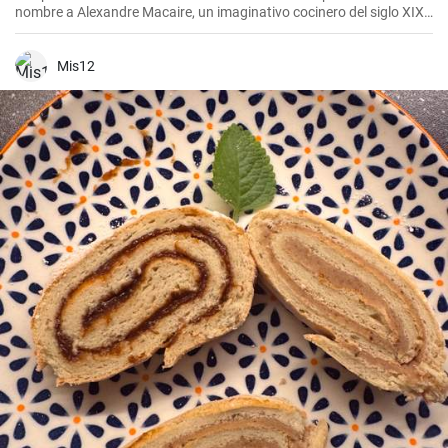
nombre a Alexandre Macaire, un imaginativo cocinero del siglo XIX.
Este plato de patatas de sabor exquisito es en realidad muy sencillo
y sólo requiere unos pocos ingredientes. Es lo que más me gusta
cocinar con mi familia los fines de semana, cuando podemos
Mis12
disfrutar todos juntos de una comida. Con un poco de práctica,
¡tendrás una sabrosa receta de guarnición en tu repertorio culinario
en un abrir y cerrar de ojos!