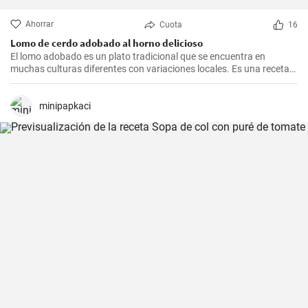
Ahorrar
Cuota
16
Lomo de cerdo adobado al horno delicioso
El lomo adobado es un plato tradicional que se encuentra en
muchas culturas diferentes con variaciones locales. Es una receta
sencilla y deliciosa que consiste en una pieza jugosa de lomo de
cerdo marinado (adobado) en una mezcla de especias, vinagre y ajo
antes de ser asado hasta quedar tierno y sabroso. Es excelente
minipapkaci
para una cena en familia o una comida especial.