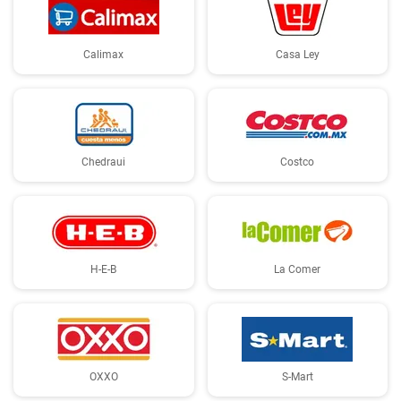
Calimax
Casa Ley
Chedraui
Costco
H-E-B
La Comer
OXXO
S-Mart