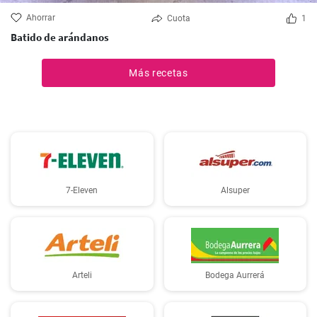
Ahorrar
Cuota
1
Batido de arándanos
Más recetas
7-Eleven
Alsuper
Arteli
Bodega Aurrerá