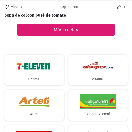
Ahorrar
Cuota
13
Sopa de col con puré de tomate
Más recetas
7-Eleven
Alsuper
Arteli
Bodega Aurrerá