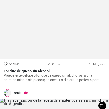
Ahorrar
Cuota
Me gusta
Fondue de queso sin alcohol
Prueba este delicioso fondue de queso sin alcohol para una
entretenimiento sin preocupaciones. Es el disfrute perfecto para
una noche acogedora con amigos y familiares. Sírvelo con tus
guarniciones favoritas como pan crujiente, verduras o incluso
frutas para una experiencia culinaria inolvidable.
ronik