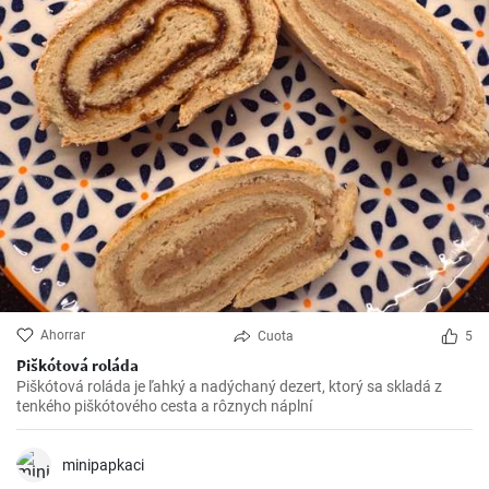
Ahorrar
Cuota
5
Piškótová roláda
Piškótová roláda je ľahký a nadýchaný dezert, ktorý sa skladá z
tenkého piškótového cesta a rôznych náplní
minipapkaci