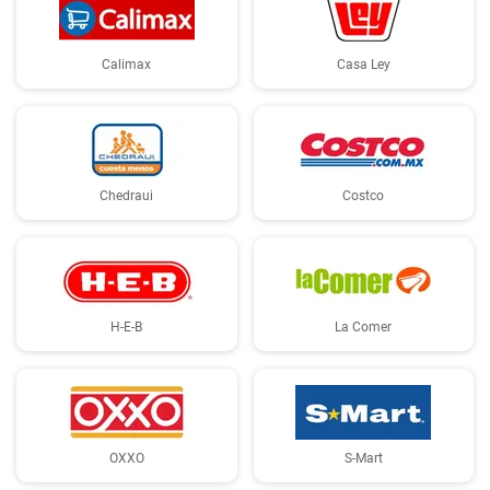
Calimax
Casa Ley
Chedraui
Costco
H-E-B
La Comer
OXXO
S-Mart