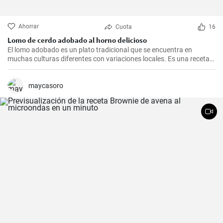
Ahorrar
Cuota
16
Lomo de cerdo adobado al horno delicioso
El lomo adobado es un plato tradicional que se encuentra en
muchas culturas diferentes con variaciones locales. Es una receta
sencilla y deliciosa que consiste en una pieza jugosa de lomo de
cerdo marinado (adobado) en una mezcla de especias, vinagre y ajo
antes de ser asado hasta quedar tierno y sabroso. Es excelente
maycasoro
para una cena en familia o una comida especial.