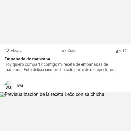
Ahorrar
Cuota
17
Empanada de manzana
Hoy quiero compartir contigo mi receta de empanadas de
manzana. Esta delicia siempre ha sido parte de mi repertorio
culinario. Me gusta hacerlas en epocas de frio para endulzar el
paladar y demostrar que no sólo las empanadas saladas pueden
hacerte feliz. Es un postre que nunca falla en las reuniones
Iwa
familiares y siempre impresiona a los invitados. Espero que la
disfrutes tanto como yo.