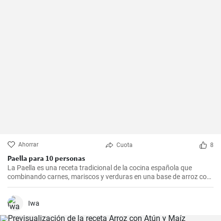
Ahorrar
Cuota
8
Paella para 10 personas
La Paella es una receta tradicional de la cocina española que
combinando carnes, mariscos y verduras en una base de arroz con
una mezcla de especias, ofrece una experiencia culinaria llena de
sabores y texturas. Aunque cada región de España tiene su propia
forma de hacer la paella, esta receta se acerca a la versión más
Iwa
clásica, la valenciana.