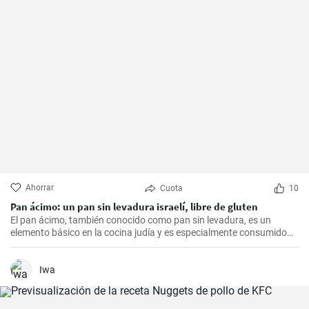
Ahorrar
Cuota
10
Pan ácimo: un pan sin levadura israelí, libre de gluten
El pan ácimo, también conocido como pan sin levadura, es un
elemento básico en la cocina judía y es especialmente consumido
durante Pesaj. En esta receta, te mostraré cómo hacer tu propio
pan ácimo casero de manera sencilla y deliciosa.
Iwa