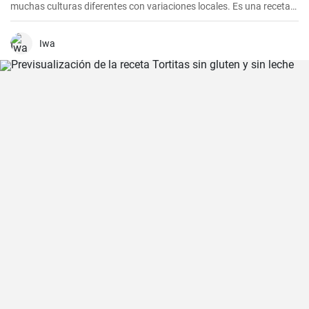
muchas culturas diferentes con variaciones locales. Es una receta
sencilla y deliciosa que consiste en una pieza jugosa de lomo de
cerdo marinado (adobado) en una mezcla de especias, vinagre y ajo
antes de ser asado hasta quedar tierno y sabroso. Es excelente
Iwa
para una cena en familia o una comida especial.