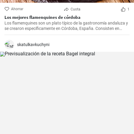
Ahorrar
Cuota
1
Los mejores flamenquines de córdoba
Los flamenquines son un plato típico de la gastronomía andaluza y
se crearon específicamente en Córdoba, España. Consisten en
rollitos de jamón serrano y carne de cerdo empanados y fritos. Son
crujientes por fuera y jugosos por dentro, generalmente se sirven
como tapas y son comúnmente acompañados con papas fritas y
skatulkavkuchyni
mayonesa.