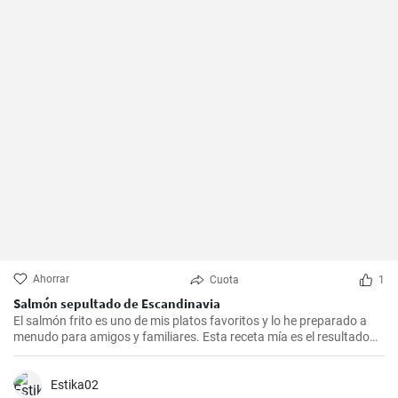
Ahorrar
Cuota
1
Salmón sepultado de Escandinavia
El salmón frito es uno de mis platos favoritos y lo he preparado a
menudo para amigos y familiares. Esta receta mía es el resultado
de mucha experimentación y personalización. Lo sorprendente es
que es increíblemente fácil de hacer y, a la vez, tan sabrosa e
impresionante. Un trozo de filete de salmón fresco se marina en un
Estika02