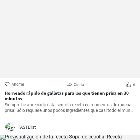
Ahorrar
Cuota
6
Horneado rápido de galletas para los que tienen prisa en 30
minutos
Siempre he apreciado esta sencilla receta en momentos de mucha
prisa. Sólo requiere unos pocos ingredientes que casi todo el mundo
tiene en casa, y en apenas 30 minutos puedes estar disfrutando de
unas deliciosas galletas caseras. Con su textura crujiente y su
sabor dulce, siempre eran un éxito para las visitas improvisadas y
TASTElist
para compartir con amigos y familiares.