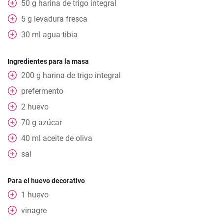
50
g
harina de trigo integral
5
g
levadura fresca
30
ml
agua tibia
Ingredientes para la masa
200
g
harina de trigo integral
prefermento
2
huevo
70
g
azúcar
40
ml
aceite de oliva
sal
Para el huevo decorativo
1
huevo
vinagre