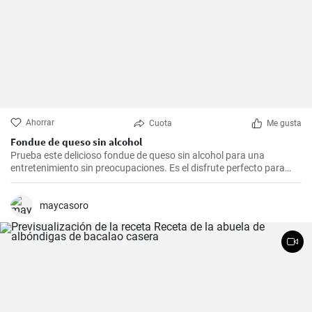
Ahorrar
Cuota
Me gusta
Fondue de queso sin alcohol
Prueba este delicioso fondue de queso sin alcohol para una
entretenimiento sin preocupaciones. Es el disfrute perfecto para
una noche acogedora con amigos y familiares. Sírvelo con tus
guarniciones favoritas como pan crujiente, verduras o incluso
frutas para una experiencia culinaria inolvidable.
maycasoro