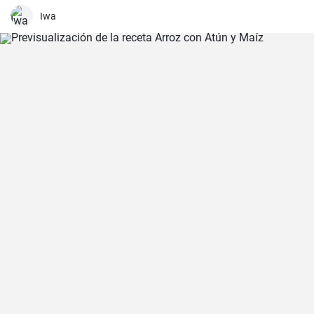
magdalenas van a salir muy ricas y esponjosas! ¡No os la perdáis!
Iwa