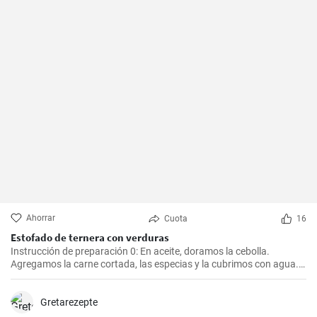
Ahorrar
Cuota
16
Estofado de ternera con verduras
Instrucción de preparación 0: En aceite, doramos la cebolla.
Agregamos la carne cortada, las especias y la cubrimos con agua.
Cocinamos hasta que esté tierna. Luego, agregamos las verduras,
el puré y cocinamos hasta que todo esté suave. Finalmente
agregamos la crema y dejamos que hierva.
Gretarezepte