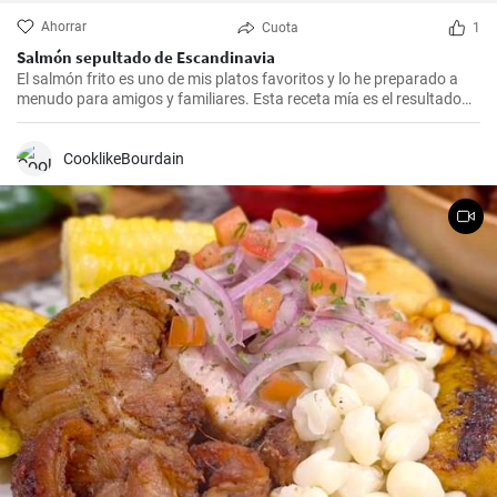
Ahorrar
Cuota
1
Salmón sepultado de Escandinavia
El salmón frito es uno de mis platos favoritos y lo he preparado a
menudo para amigos y familiares. Esta receta mía es el resultado
de mucha experimentación y personalización. Lo sorprendente es
que es increíblemente fácil de hacer y, a la vez, tan sabrosa e
impresionante. Un trozo de filete de salmón fresco se marina en un
CooklikeBourdain
encurtido picante y está listo para servir al cabo de dos días.