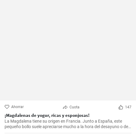
Ahorrar
Cuota
147
¡Magdalenas de yogur, ricas y esponjosas!
La Magdalena tiene su origen en Francia. Junto a España, este
pequeño bollo suele apreciarse mucho a la hora del desayuno o de
la merienda. ¡Con la receta que os propongo hoy, vuestras