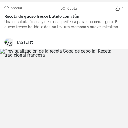
Ahorrar
Cuota
1
Receta de queso fresco batido con atún
Una ensalada fresca y deliciosa, perfecta para una cena ligera. El
queso fresco batido le da una textura cremosa y suave, mientras
que el atún le aporta proteínas con el sabor. Suele servirse fría,
acompañada de tostadas o pan integral.
TASTElist