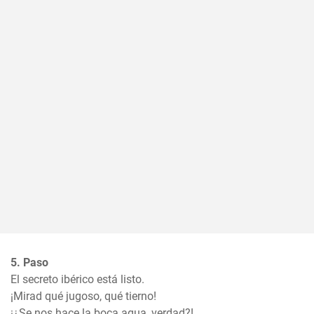
5. Paso
El secreto ibérico está listo. 

¡Mirad qué jugoso, qué tierno!

¡¿Se nos hace la boca agua, verdad?!