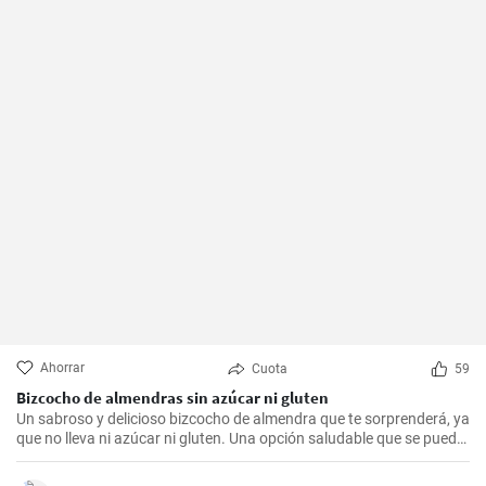
Ahorrar
Cuota
59
Bizcocho de almendras sin azúcar ni gluten
Un sabroso y delicioso bizcocho de almendra que te sorprenderá, ya
que no lleva ni azúcar ni gluten. Una opción saludable que se puede
adaptar a muchas personas.