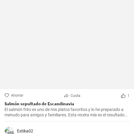
Ahorrar
Cuota
1
Salmón sepultado de Escandinavia
El salmón frito es uno de mis platos favoritos y lo he preparado a
menudo para amigos y familiares. Esta receta mía es el resultado
de mucha experimentación y personalización. Lo sorprendente es
que es increíblemente fácil de hacer y, a la vez, tan sabrosa e
impresionante. Un trozo de filete de salmón fresco se marina en un
Estika02