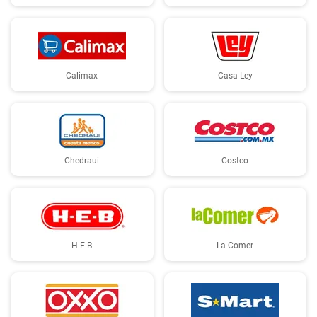
Calimax
Casa Ley
Chedraui
Costco
H-E-B
La Comer