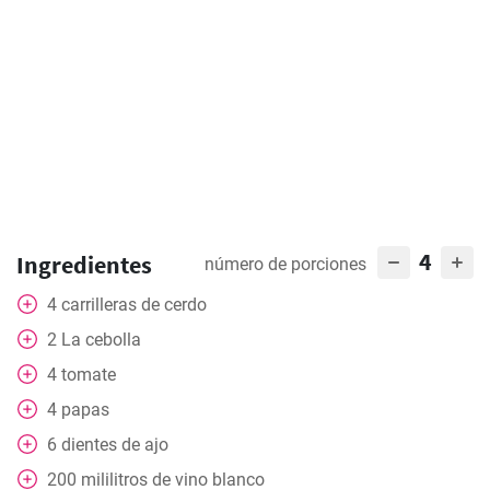
4
Ingredientes
número de porciones
4
carrilleras de cerdo
2
La cebolla
4
tomate
4
papas
6
dientes de ajo
200
mililitros
de vino blanco