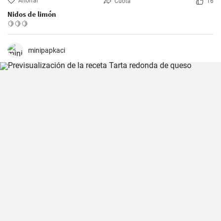
Ahorrar
Cuota
16
Nidos de limón
🍋🍋🍋
minipapkaci