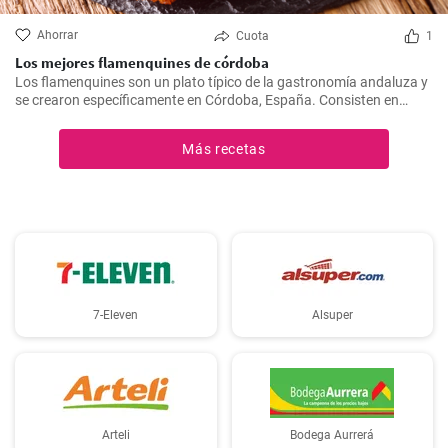
Ahorrar
Cuota
1
Los mejores flamenquines de córdoba
Los flamenquines son un plato típico de la gastronomía andaluza y
se crearon específicamente en Córdoba, España. Consisten en
rollitos de jamón serrano y carne de cerdo empanados y fritos. Son
crujientes por fuera y jugosos por dentro, generalmente se sirven
Más recetas
como tapas y son comúnmente acompañados con papas fritas y
mayonesa.
7-Eleven
Alsuper
Arteli
Bodega Aurrerá