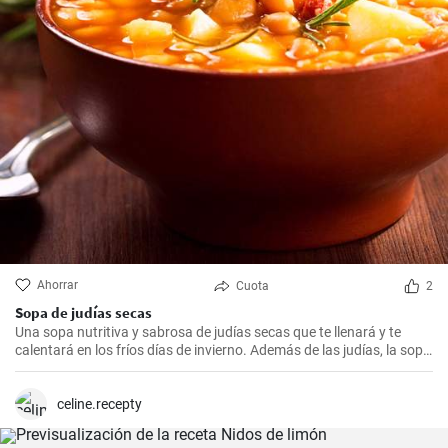
Ahorrar
Cuota
2
Sopa de judías secas
Una sopa nutritiva y sabrosa de judías secas que te llenará y te
calentará en los fríos días de invierno. Además de las judías, la sopa
también tiene patatas, zanahorias y cebolla, que le dan un rico
sabor y aroma.
celine.recepty