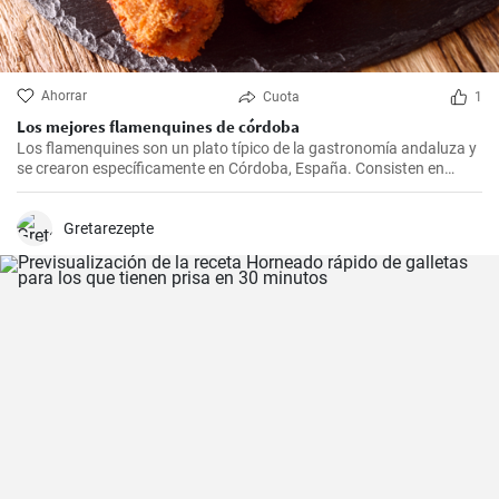
Ahorrar
Cuota
1
Los mejores flamenquines de córdoba
Los flamenquines son un plato típico de la gastronomía andaluza y
se crearon específicamente en Córdoba, España. Consisten en
rollitos de jamón serrano y carne de cerdo empanados y fritos. Son
crujientes por fuera y jugosos por dentro, generalmente se sirven
como tapas y son comúnmente acompañados con papas fritas y
Gretarezepte
mayonesa.