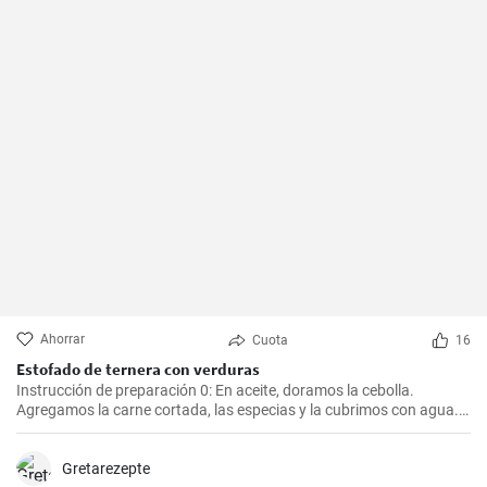
Ahorrar
Cuota
16
Estofado de ternera con verduras
Instrucción de preparación 0: En aceite, doramos la cebolla.
Agregamos la carne cortada, las especias y la cubrimos con agua.
Cocinamos hasta que esté tierna. Luego, agregamos las verduras,
el puré y cocinamos hasta que todo esté suave. Finalmente
agregamos la crema y dejamos que hierva.
Gretarezepte