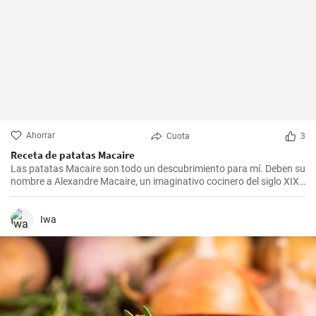
Ahorrar
Cuota
3
Receta de patatas Macaire
Las patatas Macaire son todo un descubrimiento para mí. Deben su
nombre a Alexandre Macaire, un imaginativo cocinero del siglo XIX.
Este plato de patatas de sabor exquisito es en realidad muy sencillo
y sólo requiere unos pocos ingredientes. Es lo que más me gusta
cocinar con mi familia los fines de semana, cuando podemos
Iwa
disfrutar todos juntos de una comida. Con un poco de práctica,
¡tendrás una sabrosa receta de guarnición en tu repertorio culinario
en un abrir y cerrar de ojos!