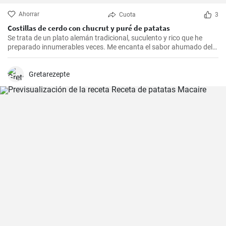
Ahorrar
Cuota
3
Costillas de cerdo con chucrut y puré de patatas
Se trata de un plato alemán tradicional, suculento y rico que he
preparado innumerables veces. Me encanta el sabor ahumado del
Kassler combinado con el chucrut ácido y el cremoso puré de
patatas. Esta receta es ideal para ocasiones especiales y también
es un delicioso plato reconfortante en los días más fríos.
Gretarezepte