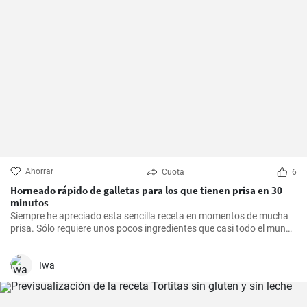
Ahorrar
Cuota
6
Horneado rápido de galletas para los que tienen prisa en 30
minutos
Siempre he apreciado esta sencilla receta en momentos de mucha
prisa. Sólo requiere unos pocos ingredientes que casi todo el mundo
tiene en casa, y en apenas 30 minutos puedes estar disfrutando de
unas deliciosas galletas caseras. Con su textura crujiente y su
sabor dulce, siempre eran un éxito para las visitas improvisadas y
Iwa
para compartir con amigos y familiares.