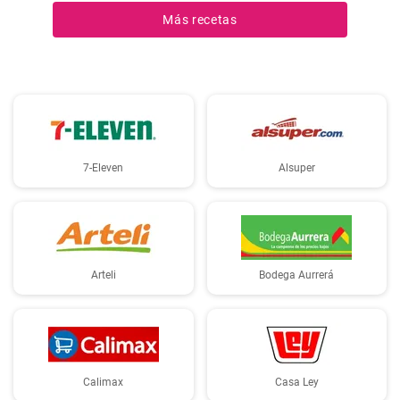
sabor y aroma.
Más recetas
7-Eleven
Alsuper
Arteli
Bodega Aurrerá
Calimax
Casa Ley