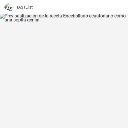
TASTElist