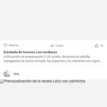
Ahorrar
Cuota
16
Estofado de ternera con verduras
Instrucción de preparación 0: En aceite, doramos la cebolla.
Agregamos la carne cortada, las especias y la cubrimos con agua.
Cocinamos hasta que esté tierna. Luego, agregamos las verduras,
el puré y cocinamos hasta que todo esté suave. Finalmente
agregamos la crema y dejamos que hierva.
Iwa