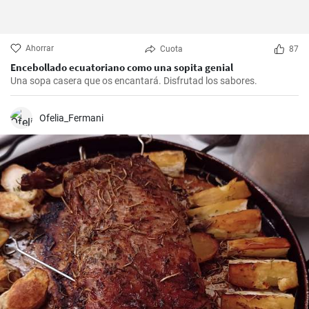
Ahorrar
Cuota
87
Encebollado ecuatoriano como una sopita genial
Una sopa casera que os encantará. Disfrutad los sabores.
Ofelia_Fermani