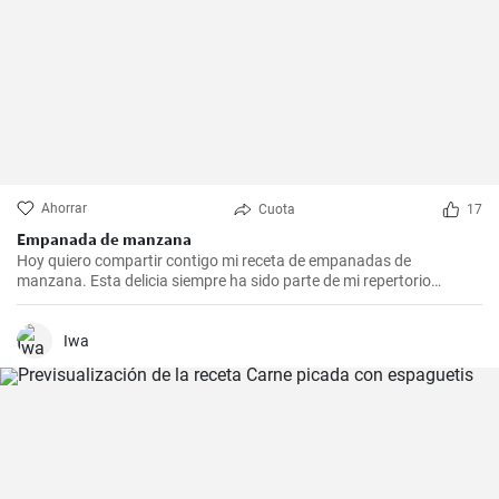
Ahorrar
Cuota
17
Empanada de manzana
Hoy quiero compartir contigo mi receta de empanadas de
manzana. Esta delicia siempre ha sido parte de mi repertorio
culinario. Me gusta hacerlas en epocas de frio para endulzar el
paladar y demostrar que no sólo las empanadas saladas pueden
hacerte feliz. Es un postre que nunca falla en las reuniones
Iwa
familiares y siempre impresiona a los invitados. Espero que la
disfrutes tanto como yo.