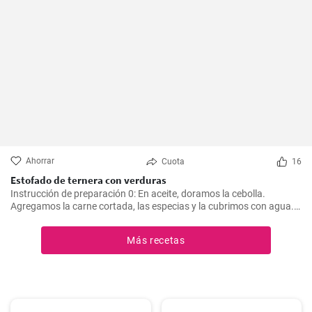
Ahorrar
Cuota
16
Estofado de ternera con verduras
Instrucción de preparación 0: En aceite, doramos la cebolla.
Agregamos la carne cortada, las especias y la cubrimos con agua.
Cocinamos hasta que esté tierna. Luego, agregamos las verduras,
el puré y cocinamos hasta que todo esté suave. Finalmente
Más recetas
agregamos la crema y dejamos que hierva.