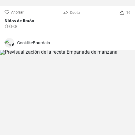
Ahorrar
Cuota
16
Nidos de limón
🍋🍋🍋
CooklikeBourdain