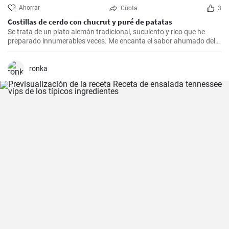
Ahorrar
Cuota
3
Costillas de cerdo con chucrut y puré de patatas
Se trata de un plato alemán tradicional, suculento y rico que he
preparado innumerables veces. Me encanta el sabor ahumado del
Kassler combinado con el chucrut ácido y el cremoso puré de
patatas. Esta receta es ideal para ocasiones especiales y también
es un delicioso plato reconfortante en los días más fríos.
ronka