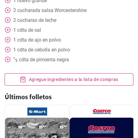
1
huevo grande
2
cucharada
salsa Worcestershire
2
cucharas
de leche
1
cdta
de sal
1
cdta
de ajo en polvo
1
cdta
de cebolla en polvo
1
cdta
de pimienta negra
⁄
2
Agregue ingredientes a la lista de compras
Últimos folletos