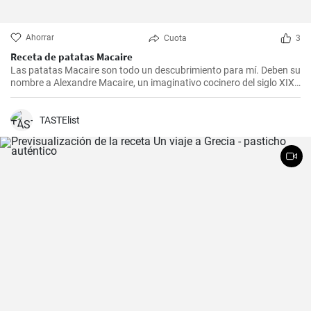
Ahorrar
Cuota
3
Receta de patatas Macaire
Las patatas Macaire son todo un descubrimiento para mí. Deben su
nombre a Alexandre Macaire, un imaginativo cocinero del siglo XIX.
Este plato de patatas de sabor exquisito es en realidad muy sencillo
y sólo requiere unos pocos ingredientes. Es lo que más me gusta
cocinar con mi familia los fines de semana, cuando podemos
TASTElist
disfrutar todos juntos de una comida. Con un poco de práctica,
¡tendrás una sabrosa receta de guarnición en tu repertorio culinario
en un abrir y cerrar de ojos!