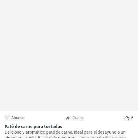
Ahorrar
Cuota
6
Paté de carne para tostadas
Delicioso y aromático paté de carne, ideal para el desayuno o un
almuerzo rápido. Es fácil de preparar y seguramente deleitará el