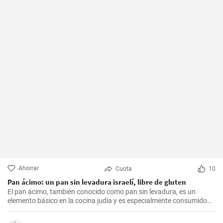
Ahorrar
Cuota
10
Pan ácimo: un pan sin levadura israelí, libre de gluten
El pan ácimo, también conocido como pan sin levadura, es un
elemento básico en la cocina judía y es especialmente consumido
durante Pesaj. En esta receta, te mostraré cómo hacer tu propio
pan ácimo casero de manera sencilla y deliciosa.