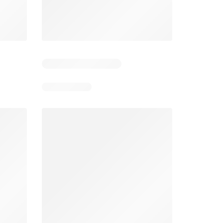
Días restantes: 11
Días restantes: 11
Bodega Aurrerá folleto
Walmart folleto