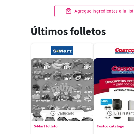
Agregue ingredientes a la li
Últimos folletos
Caducado
Días restant
S-Mart folleto
Costco catálogo