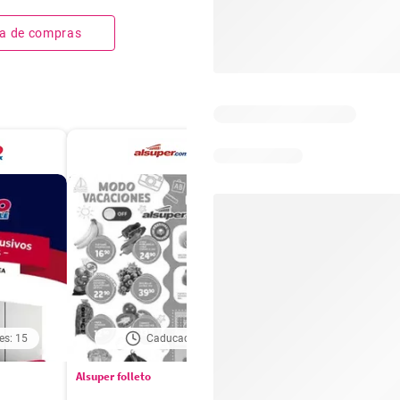
sta de compras
es: 15
Caducado
Caducado
Alsuper folleto
Soriana folleto