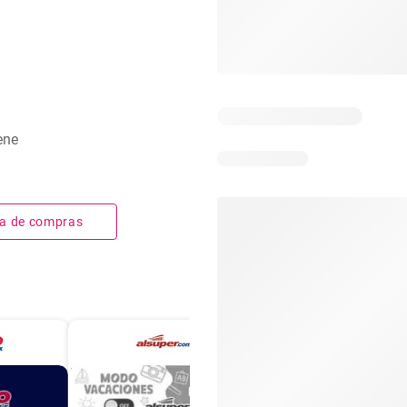
ene
sta de compras