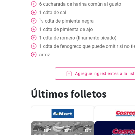
6
cucharada
de harina común al gusto
1
cdta
de sal
1
cdta
de pimienta negra
⁄
2
1
cdta
de pimienta de ajo
1
cdta
de romero (finamente picado)
1
cdta
de fenogreco que puede omitir si no ti
arroz
Agregue ingredientes a la li
Últimos folletos