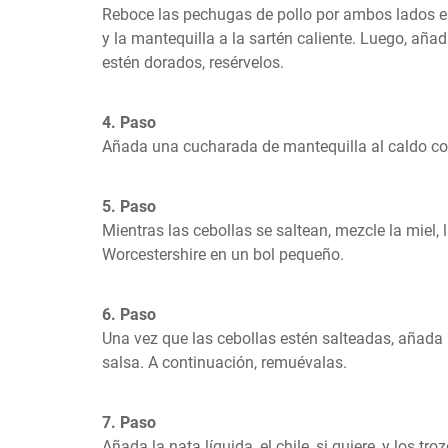
Reboce las pechugas de pollo por ambos lados en
y la mantequilla a la sartén caliente. Luego, añad
estén dorados, resérvelos.
4. Paso
Añada una cucharada de mantequilla al caldo co
5. Paso
Mientras las cebollas se saltean, mezcle la miel, 
Worcestershire en un bol pequeño.
6. Paso
Una vez que las cebollas estén salteadas, añada 
salsa. A continuación, remuévalas.
7. Paso
Añada la nata líquida, el chile, si quiere, y los tro