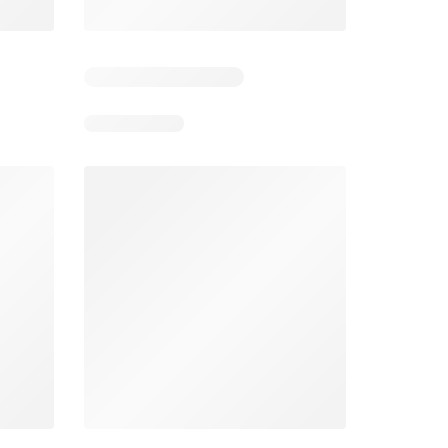
Días restantes: 13
Días restantes: 13
Bodega Aurrerá folleto
Walmart folleto
026
22/07/2026 - 19/08/2026
22/07/2026 - 19/08/2026