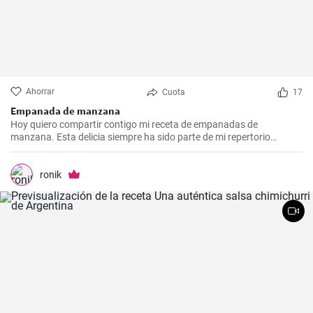
Ahorrar
Cuota
17
Empanada de manzana
Hoy quiero compartir contigo mi receta de empanadas de
manzana. Esta delicia siempre ha sido parte de mi repertorio
culinario. Me gusta hacerlas en epocas de frio para endulzar el
paladar y demostrar que no sólo las empanadas saladas pueden
hacerte feliz. Es un postre que nunca falla en las reuniones
ronik
familiares y siempre impresiona a los invitados. Espero que la
disfrutes tanto como yo.