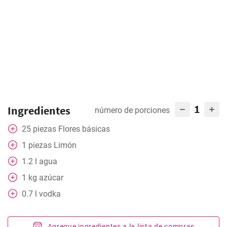
1
Ingredientes
número de porciones
25
piezas
Flores básicas
1
piezas
Limón
1.2
l
agua
1
kg
azúcar
0.7
l
vodka
Agregue ingredientes a la lista de compras