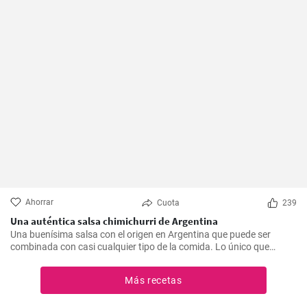
Ahorrar
Cuota
239
Una auténtica salsa chimichurri de Argentina
Una buenísima salsa con el origen en Argentina que puede ser
combinada con casi cualquier tipo de la comida. Lo único que
debería hacer es seguir la receta presente.
Más recetas