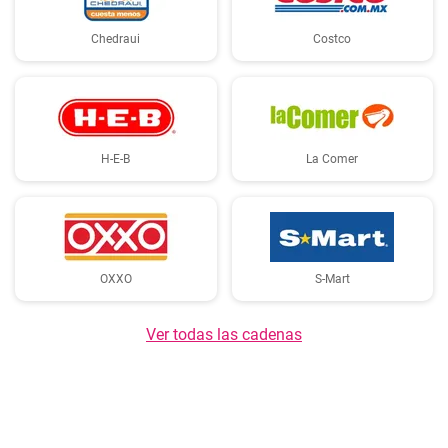
Chedraui
Costco
H-E-B
La Comer
OXXO
S-Mart
Ver todas las cadenas