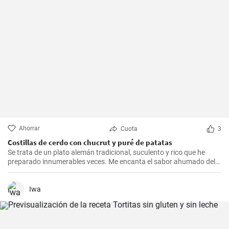
Ahorrar
Cuota
3
Costillas de cerdo con chucrut y puré de patatas
Se trata de un plato alemán tradicional, suculento y rico que he
preparado innumerables veces. Me encanta el sabor ahumado del
Kassler combinado con el chucrut ácido y el cremoso puré de
patatas. Esta receta es ideal para ocasiones especiales y también
es un delicioso plato reconfortante en los días más fríos.
Iwa