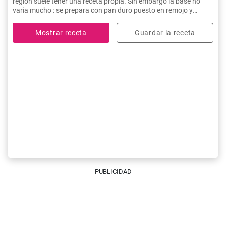
región suele tener una receta propia. Sin embargo la base no
varia mucho : se prepara con pan duro puesto en remojo y
carnes de cerdo. ¡Plato fuerte, muy apriopiado para los días
fríos!
Mostrar receta
Guardar la receta
PUBLICIDAD