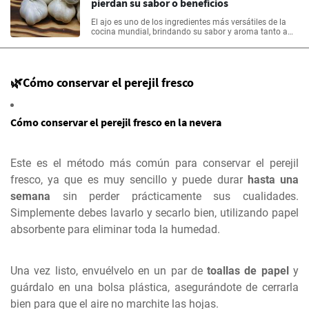
pierdan su sabor o beneficios
El ajo es uno de los ingredientes más versátiles de la
cocina mundial, brindando su sabor y aroma tanto a
platillos cocidos como a preparaciones crudas. En este
artículo aprenderás cómo conservar ajo para que se
mantenga fresco, ya sea pelado o con piel, entero o en
trozos, e incluso envasándolos tradicionalmente, o
🌿Cómo conservar el perejil fresco
sellándolos al vacío.
Cómo conservar el perejil fresco en la nevera
Este es el método más común para conservar el perejil
fresco, ya que es muy sencillo y puede durar
hasta una
semana
sin perder prácticamente sus cualidades.
Simplemente debes lavarlo y secarlo bien, utilizando papel
absorbente para eliminar toda la humedad.
Una vez listo, envuélvelo en un par de
toallas de papel
y
guárdalo en una bolsa plástica, asegurándote de cerrarla
bien para que el aire no marchite las hojas.