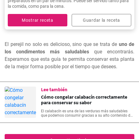
preparados en un par de minutos. Puede ser servido tanto para
la comida, como para la cena.
Mostrar receta
Guardar la receta
El perejil no solo es delicioso, sino que se trata de
uno de
los condimentos más saludables
que encontrarás.
Esperamos que esta guía te permita conservar esta planta
de la mejor forma posible por el tiempo que desees.
Lee también
Cómo congelar calabacín correctamente
para conservar su sabor
El calabacín es una de las verduras más saludables
que podemos consumir gracias a su alto contenido de
agua y fibra, sin embargo, es sumamente delicada. A
continuación te enseñaremos cómo congelarla de
varias formas para que puedas aprovecharla por hasta
8 meses luego de la cosecha.